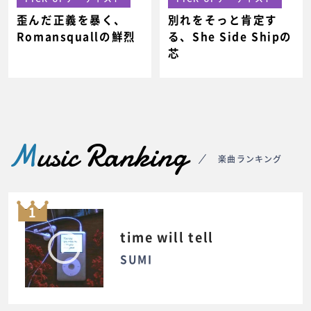
歪んだ正義を暴く、
別れをそっと肯定す
Romansquallの鮮烈
る、She Side Shipの
芯
M
usic Ranking
楽曲ランキング
1
time will tell
SUMI