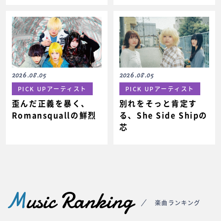
2026.08.05
2026.08.05
PICK UPアーティスト
PICK UPアーティスト
歪んだ正義を暴く、
別れをそっと肯定す
Romansquallの鮮烈
る、She Side Shipの
芯
M
usic Ranking
楽曲ランキング