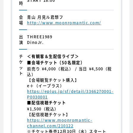
START 18:00
時
会
青山 月見ル君想フ
場
http://www.moonromantic.com/
出
THREE1989
演
DinoJr.
チ
＜有観客＆生配信ライブ＞
ケ
■会場チケット（50名限定）
ッ
前売り ¥4,000（税込） / 当日 ¥4,500（税
ト
込）
【会場観覧チケット購入】
e＋（イープラス）
https://eplus.jp/sf/detail/3366270001-
P0030001
■配信視聴チケット
¥1,500（税込）
【配信視聴チケット】
https://www.moonromantic-
channel.com/210122
※チケット券売12月30日（水）スタート