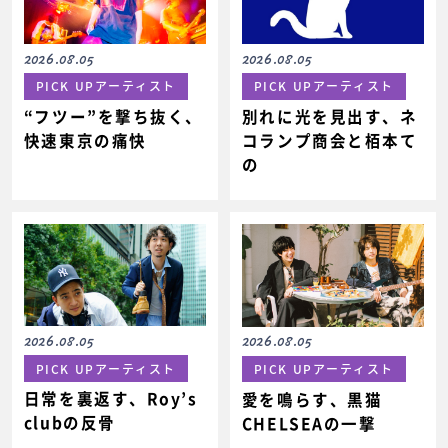
2026.08.05
2026.08.05
PICK UPアーティスト
PICK UPアーティスト
“フツー”を撃ち抜く、
別れに光を見出す、ネ
快速東京の痛快
コランプ商会と栢本て
の
2026.08.05
2026.08.05
PICK UPアーティスト
PICK UPアーティスト
日常を裏返す、Roy’s
愛を鳴らす、黒猫
clubの反骨
CHELSEAの一撃