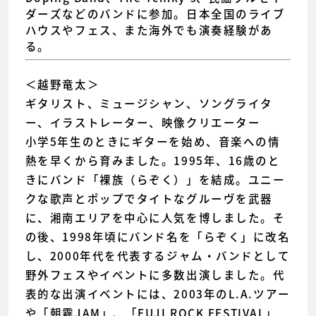
ダーズなどのバンドに参加。日本全国のライブ
ハウスやフェス、また海外でも演奏経験があ
る。
＜越野竜太＞
ギタリスト、ミュージシャン、ソングライタ
ー、イラストレーター、映像クリエーター
小学5年生のときにギターを始め、音楽への情
熱を早くから育みました。1995年、16歳のと
きにバンド「裸族（らぞく）」を結成。ユニー
クな歌声とポップでタイトなグルーヴを武器
に、湘南エリアを中心に人気を博しました。そ
の後、1998年頃にバンド名を「らぞく」に改名
し、2000年代を代表するジャム・バンドとして
野外フェスやイベントに多数出演しました。代
表的な出演イベントには、2003年のL.A.ツアー
や「朝霧JAM」、「FUJI ROCK FESTIVAL」