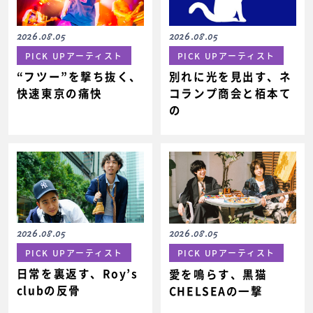
2026.08.05
2026.08.05
PICK UPアーティスト
PICK UPアーティスト
“フツー”を撃ち抜く、
別れに光を見出す、ネ
快速東京の痛快
コランプ商会と栢本て
の
2026.08.05
2026.08.05
PICK UPアーティスト
PICK UPアーティスト
日常を裏返す、Roy’s
愛を鳴らす、黒猫
clubの反骨
CHELSEAの一撃