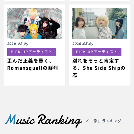
2026.08.05
2026.08.05
PICK UPアーティスト
PICK UPアーティスト
歪んだ正義を暴く、
別れをそっと肯定す
Romansquallの鮮烈
る、She Side Shipの
芯
M
usic Ranking
楽曲ランキング