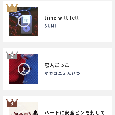
1
time will tell
SUMI
2
恋人ごっこ
マカロニえんぴつ
3
ハートに安全ピンを刺して