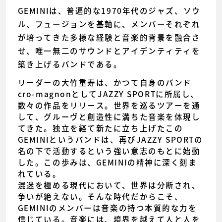
GEMINIは、普遍的な1970年代のジャズ、ソウ
ル、フュージョンを基軸に、メンバーそれぞれ
が培ってきた多様な経験と音楽的背景を融合さ
せ、唯一無二のサウンドとアイデンティティを
築き上げるバンドである。
リーダーの大竹重寿は、かつて自身のバンド
cro-magnonとしてJAZZY SPORTに所属し、
数々の作品をリリース。世界を巡るツアーを通
して、グルーヴと創造性に満ちた音楽を体現し
てきた。独立を経て新たに立ち上げたこの
GEMINIというバンドは、再びJAZZY SPORTの
名の下で活動するという強い意志のもとに始動
した。この歩みは、GEMINIの精神に深く刻ま
れている。
混迷を極める現代において、世界は分断され、
争いが絶えない。そんな時代だからこそ、
GEMINIのメンバーは音楽の持つ本質的な力を
信じている。音楽には、境界を越えて人と人を