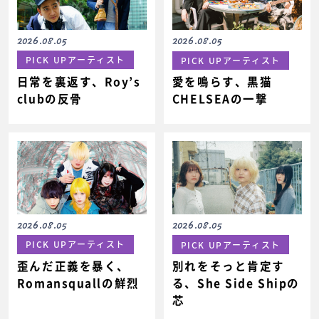
2026.08.05
2026.08.05
PICK UPアーティスト
PICK UPアーティスト
日常を裏返す、Roy’s
愛を鳴らす、黒猫
clubの反骨
CHELSEAの一撃
2026.08.05
2026.08.05
PICK UPアーティスト
PICK UPアーティスト
歪んだ正義を暴く、
別れをそっと肯定す
Romansquallの鮮烈
る、She Side Shipの
芯