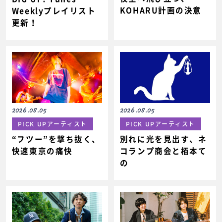
KOHARU計画の決意
Weeklyプレイリスト
更新！
2026.08.05
2026.08.05
PICK UPアーティスト
PICK UPアーティスト
“フツー”を撃ち抜く、
別れに光を見出す、ネ
快速東京の痛快
コランプ商会と栢本て
の