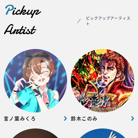
P
ickup
ピックアップアーティス
Artist
ト
言ノ葉みくろ
鈴木このみ