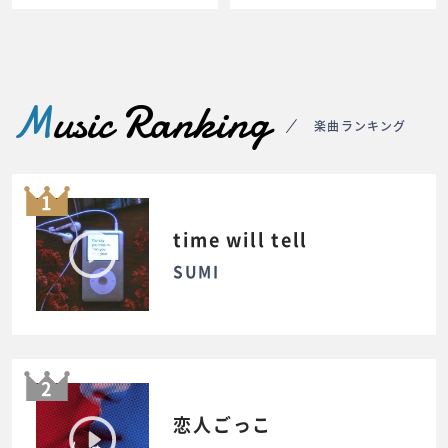
M
usic Ranking
楽曲ランキング
1
time will tell
SUMI
2
恋人ごっこ