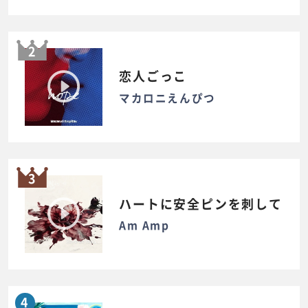
2
恋人ごっこ
マカロニえんぴつ
3
ハートに安全ピンを刺して
Am Amp
4