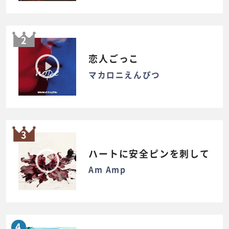
2
恋人ごっこ
マカロニえんぴつ
3
ハートに安全ピンを刺して
Am Amp
4