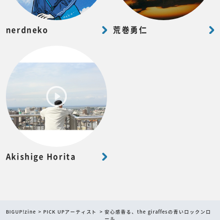
nerdneko
荒巻勇仁
Akishige Horita
BIGUP!zine
PICK UPアーティスト
安心感香る、the giraffesの青いロックンロ
ール