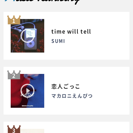
1
time will tell
SUMI
2
恋人ごっこ
マカロニえんぴつ
3