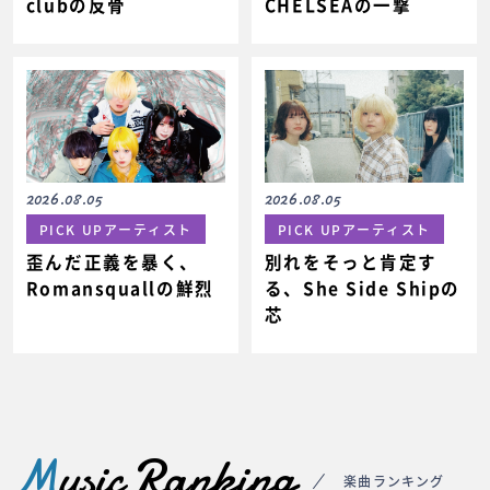
clubの反骨
CHELSEAの一撃
2026.08.05
2026.08.05
PICK UPアーティスト
PICK UPアーティスト
歪んだ正義を暴く、
別れをそっと肯定す
Romansquallの鮮烈
る、She Side Shipの
芯
M
usic Ranking
楽曲ランキング