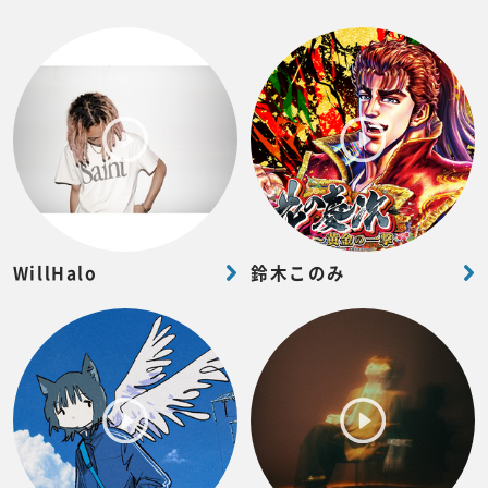
WillHalo
鈴木このみ