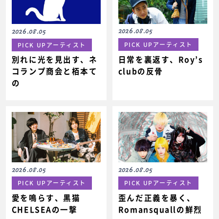
2026.08.05
2026.08.05
PICK UPアーティスト
PICK UPアーティスト
日常を裏返す、Roy’s
別れに光を見出す、ネ
clubの反骨
コランプ商会と栢本て
の
2026.08.05
2026.08.05
PICK UPアーティスト
PICK UPアーティスト
愛を鳴らす、黒猫
歪んだ正義を暴く、
CHELSEAの一撃
Romansquallの鮮烈