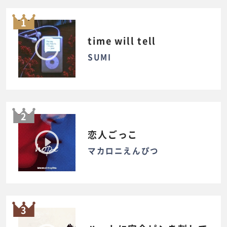
1
time will tell
SUMI
2
恋人ごっこ
マカロニえんぴつ
3