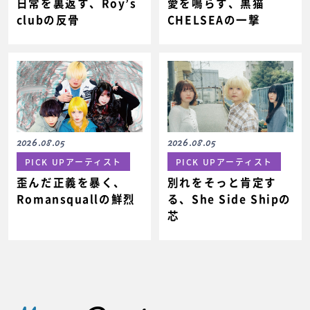
日常を裏返す、Roy’s
愛を鳴らす、黒猫
clubの反骨
CHELSEAの一撃
2026.08.05
2026.08.05
PICK UPアーティスト
PICK UPアーティスト
歪んだ正義を暴く、
別れをそっと肯定す
Romansquallの鮮烈
る、She Side Shipの
芯