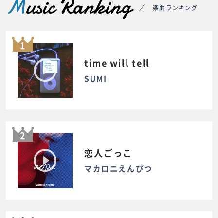
M
usic Ranking
楽曲ランキング
1
time will tell
SUMI
2
恋人ごっこ
マカロニえんぴつ