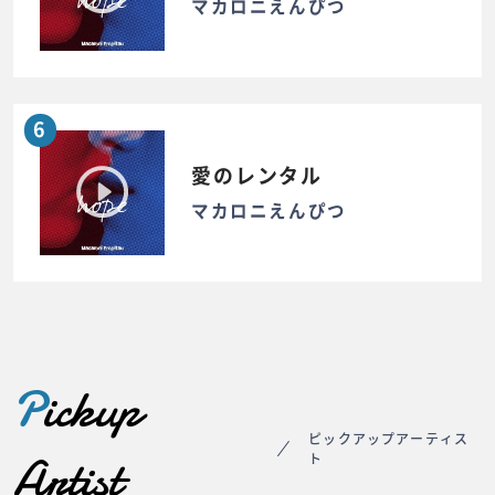
マカロニえんぴつ
6
愛のレンタル
マカロニえんぴつ
P
ickup
ピックアップアーティス
Artist
ト