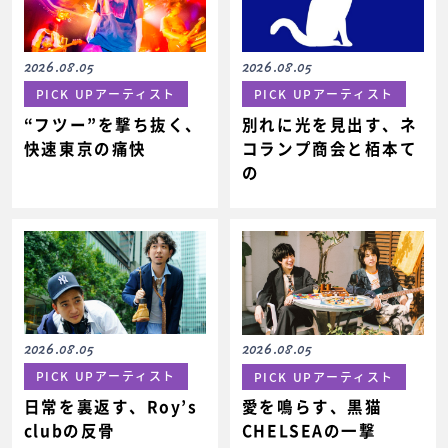
2026.08.05
2026.08.05
PICK UPアーティスト
PICK UPアーティスト
“フツー”を撃ち抜く、
別れに光を見出す、ネ
快速東京の痛快
コランプ商会と栢本て
の
2026.08.05
2026.08.05
PICK UPアーティスト
PICK UPアーティスト
日常を裏返す、Roy’s
愛を鳴らす、黒猫
clubの反骨
CHELSEAの一撃