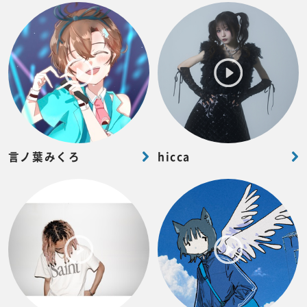
言ノ葉みくろ
hicca