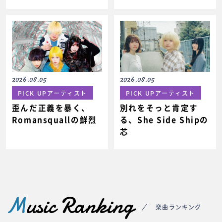
2026.08.05
2026.08.05
PICK UPアーティスト
PICK UPアーティスト
歪んだ正義を暴く、
別れをそっと肯定す
Romansquallの鮮烈
る、She Side Shipの
芯
M
usic Ranking
楽曲ランキング