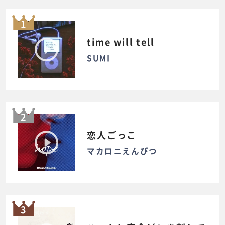
1
time will tell
SUMI
2
恋人ごっこ
マカロニえんぴつ
3