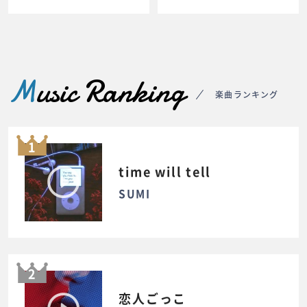
M
usic Ranking
楽曲ランキング
1
time will tell
SUMI
2
恋人ごっこ