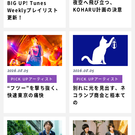
夜空へ飛び立つ、
BIG UP! Tunes
KOHARU計画の決意
Weeklyプレイリスト
更新！
2026.08.05
2026.08.05
PICK UPアーティスト
PICK UPアーティスト
“フツー”を撃ち抜く、
別れに光を見出す、ネ
快速東京の痛快
コランプ商会と栢本て
の