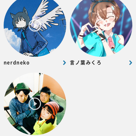
nerdneko
言ノ葉みくろ