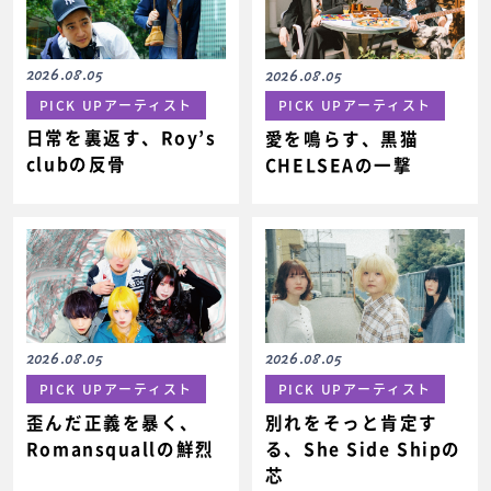
2026.08.05
2026.08.05
PICK UPアーティスト
PICK UPアーティスト
日常を裏返す、Roy’s
愛を鳴らす、黒猫
clubの反骨
CHELSEAの一撃
2026.08.05
2026.08.05
PICK UPアーティスト
PICK UPアーティスト
歪んだ正義を暴く、
別れをそっと肯定す
Romansquallの鮮烈
る、She Side Shipの
芯