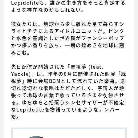
Lepidoliteも、誰かの生き方をそっと肯定する
ような存在なのかもしれない。
彼女たちは、地球から少し離れた星で暮らすシ
ライとチチによるアイドルユニットだ。ピンク
と水色を基調とした世界観がファンシーポップ
かつ儚い香りを放ち、一瞬の煌めきを地球に刻
みこむ。
先日配信が開始された「既視夢 (feat.
Yackle)」は、昨年の6月に開催された個展「既
視夢」時に会場BGMとして流れていた楽曲。途
切れ途切れな歌唱はたどたどしく、宇宙人が頑
張って地球の言葉で歌っているさまを彷彿させ
る。ゆらゆらと揺蕩うシンセサイザーが不確定
なLepidoliteを物語っているようなナンバー
だ。