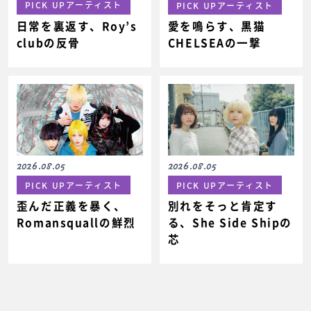
PICK UPアーティスト
PICK UPアーティスト
日常を裏返す、Roy’s
愛を鳴らす、黒猫
clubの反骨
CHELSEAの一撃
2026.08.05
2026.08.05
PICK UPアーティスト
PICK UPアーティスト
歪んだ正義を暴く、
別れをそっと肯定す
Romansquallの鮮烈
る、She Side Shipの
芯