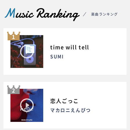
M
usic Ranking
楽曲ランキング
1
time will tell
SUMI
2
恋人ごっこ
マカロニえんぴつ