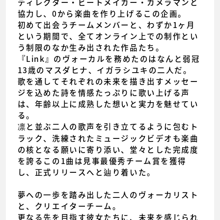
ディレクター・ビートメイカー・カメラマンと
協力し、0から楽曲を作り上げるこの企画。
初めて出会うチームメンバーと、わずか1ヶ月
という期間で、全てオンライン上での制作とい
う制限のなか生み出された作品たち。
『Link』のヴォーカルを務めたのはなんと弱冠
13歳のマスダヒナ、イガラシユキの二人だ。
歌を通してそれぞれの未来を描き出すメッセー
ジを込めた詩を情感たっぷりに歌い上げる声
は、年齢以上に成熟した想いと実力を魅せてい
る。
凛と並ぶ二人の歌声を引き立てるように包むト
ラック、洗練されたミュージックビデオも楽曲
の核となる願いに寄り添い、堂々とした完成度
を誇るこの1曲は見事最優秀チーム賞を獲得
し、正式リリースへと辿り着いた。
夢への一歩を踏み出した二人のヴォーカリスト
と、クリエイターチーム。
更なる先を目指す彼女たちに、未来を感じられ