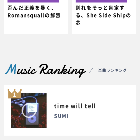
歪んだ正義を暴く、
別れをそっと肯定す
Romansquallの鮮烈
る、She Side Shipの
芯
M
usic Ranking
楽曲ランキング
1
time will tell
SUMI