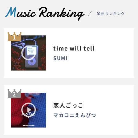
M
usic Ranking
楽曲ランキング
1
time will tell
SUMI
2
恋人ごっこ
マカロニえんぴつ