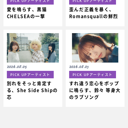
PICK UPアーティスト
PICK UPアーティスト
愛を鳴らす、黒猫
歪んだ正義を暴く、
CHELSEAの一撃
Romansquallの鮮烈
2026.08.03
2026.08.05
PICK UPアーティスト
PICK UPアーティスト
すれ違う恋心をポップ
別れをそっと肯定す
に鳴らす、鈴々 等身大
る、She Side Shipの
のラブソング
芯