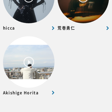
hicca
荒巻勇仁
Akishige Horita