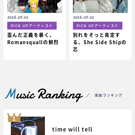
2026.08.05
2026.08.05
PICK UPアーティスト
PICK UPアーティスト
歪んだ正義を暴く、
別れをそっと肯定す
Romansquallの鮮烈
る、She Side Shipの
芯
M
usic Ranking
楽曲ランキング
1
time will tell