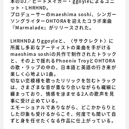
本のDJ／ビートメイカー・ggoyleによるユニ
ット・LHRHND。
プロデューサーのmaeshima soshi、シンガー
ソングライターOHTORAを迎えたコラボ楽曲
『Marmalade』がリリースされた。
LHRHNDよりggoyleと、〈ササクレクト〉に
所属し多彩なアーティストの楽曲を手がける
maeshima soshiの共作で制作されたトラック
と、その上で揺れるPhoenix TroyとOHTORA
の歌・ラップの中の、日本語と英語の行き来が
楽しく心地よい1曲。
切ない恋模様を歌ったリリックを包むトラック
は、さまざまな音が重なり合いながらも繊細に
纏まっており、情感を滲ませる2人の歌声を見
事に受け止めている。
エモーショナルでありながら、どこかからりと
した印象も受けるからこそ、何度でも聞いて自
ずと身を任せたくなる作品に仕上がっている。