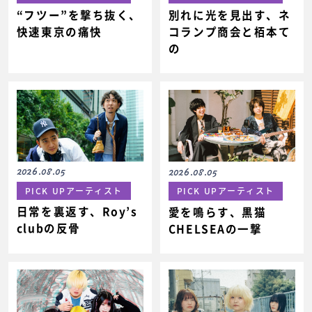
“フツー”を撃ち抜く、
別れに光を見出す、ネ
快速東京の痛快
コランプ商会と栢本て
の
2026.08.05
2026.08.05
PICK UPアーティスト
PICK UPアーティスト
日常を裏返す、Roy’s
愛を鳴らす、黒猫
clubの反骨
CHELSEAの一撃