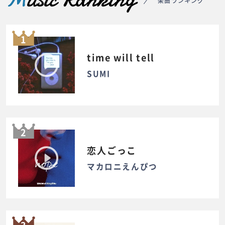
楽曲ランキング
1
time will tell
SUMI
2
恋人ごっこ
マカロニえんぴつ