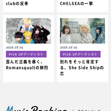
clubの反骨
CHELSEAの一撃
2026.08.05
2026.08.05
PICK UPアーティスト
PICK UPアーティスト
歪んだ正義を暴く、
別れをそっと肯定す
Romansquallの鮮烈
る、She Side Shipの
芯
M
usic Ranking