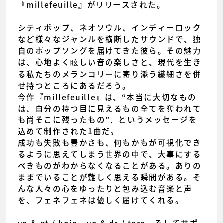
『millefeuille』がリリースされた。
シティポップ、ネオソウル、インディーロック
など様々なジャンルを横断したサウンドで、独
自のポップソングを届けてきた彼ら。その魅力
は、心地よく眩しい音の楽しさと、現代を生き
る私たちのメランコリーに寄り添う繊細さを併
せ持つところにあるだろう。
今作『millefeuille』は、“本当に大切なもの
は、自分の持つ目に見えるもの全てを奪われて
も尚そこに残ったもの”、というメッセージを
込めて制作された1曲だ。
成功も失敗も豊かさも、何もかもが可視化でき
るように思えてしまう世界の中で、大事にする
べきものがわからなくなることがある。ありの
ままでいることが難しく思える瞬間がある。そ
んな人々の心をゆったりと包み込む音楽と声
を、フェネフェネは優しく届けてくれる。
vo & gt / kojo、vo & dr / tera、そしてサポ