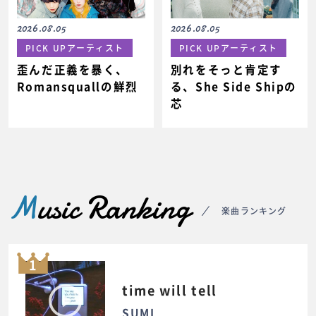
2026.08.05
2026.08.05
PICK UPアーティスト
PICK UPアーティスト
歪んだ正義を暴く、
別れをそっと肯定す
Romansquallの鮮烈
る、She Side Shipの
芯
M
usic Ranking
楽曲ランキング
1
time will tell
SUMI