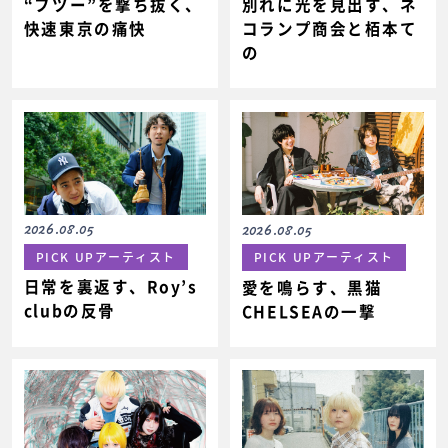
“フツー”を撃ち抜く、
別れに光を見出す、ネ
快速東京の痛快
コランプ商会と栢本て
の
2026.08.05
2026.08.05
PICK UPアーティスト
PICK UPアーティスト
日常を裏返す、Roy’s
愛を鳴らす、黒猫
clubの反骨
CHELSEAの一撃