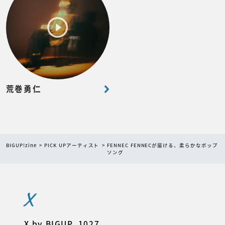
荒巻勇仁
BIGUP!zine
PICK UPアーティスト
FENNEC FENNECが届ける、柔らかなポップ
ソング
X
X by BIGUP_1027