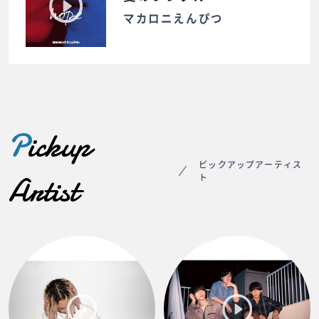
マカロニえんぴつ
P
ickup
ピックアップアーティス
Artist
ト