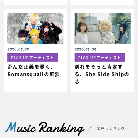
2026.08.05
2026.08.05
PICK UPアーティスト
PICK UPアーティスト
歪んだ正義を暴く、
別れをそっと肯定す
Romansquallの鮮烈
る、She Side Shipの
芯
M
usic Ranking
楽曲ランキング