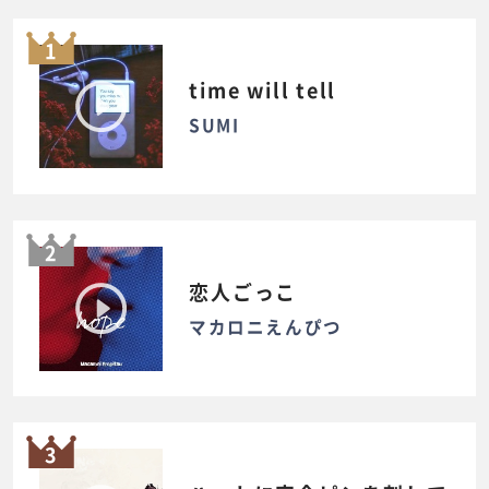
1
time will tell
SUMI
2
恋人ごっこ
マカロニえんぴつ
3