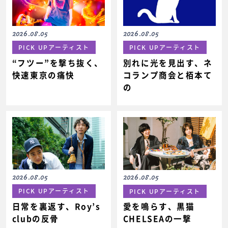
2026.08.05
2026.08.05
PICK UPアーティスト
PICK UPアーティスト
“フツー”を撃ち抜く、
別れに光を見出す、ネ
快速東京の痛快
コランプ商会と栢本て
の
2026.08.05
2026.08.05
PICK UPアーティスト
PICK UPアーティスト
日常を裏返す、Roy’s
愛を鳴らす、黒猫
clubの反骨
CHELSEAの一撃