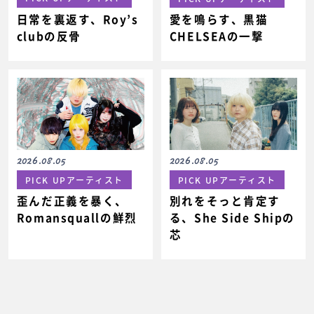
日常を裏返す、Roy’s
愛を鳴らす、黒猫
clubの反骨
CHELSEAの一撃
2026.08.05
2026.08.05
PICK UPアーティスト
PICK UPアーティスト
歪んだ正義を暴く、
別れをそっと肯定す
Romansquallの鮮烈
る、She Side Shipの
芯