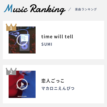
M
usic Ranking
楽曲ランキング
1
time will tell
SUMI
2
恋人ごっこ
マカロニえんぴつ