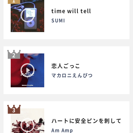
1
time will tell
SUMI
2
恋人ごっこ
マカロニえんぴつ
3
ハートに安全ピンを刺して
Am Amp