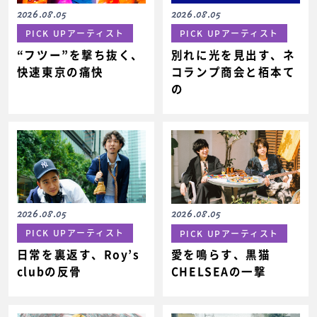
2026.08.05
2026.08.05
PICK UPアーティスト
PICK UPアーティスト
“フツー”を撃ち抜く、
別れに光を見出す、ネ
快速東京の痛快
コランプ商会と栢本て
の
2026.08.05
2026.08.05
PICK UPアーティスト
PICK UPアーティスト
日常を裏返す、Roy’s
愛を鳴らす、黒猫
clubの反骨
CHELSEAの一撃