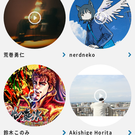
荒巻勇仁
nerdneko
鈴木このみ
Akishige Horita