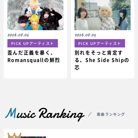
2026.08.05
2026.08.05
PICK UPアーティスト
PICK UPアーティスト
歪んだ正義を暴く、
別れをそっと肯定す
Romansquallの鮮烈
る、She Side Shipの
芯
M
usic Ranking
楽曲ランキング