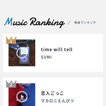
M
usic Ranking
楽曲ランキング
1
time will tell
SUMI
2
恋人ごっこ
マカロニえんぴつ