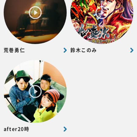
荒巻勇仁
鈴木このみ
after20時