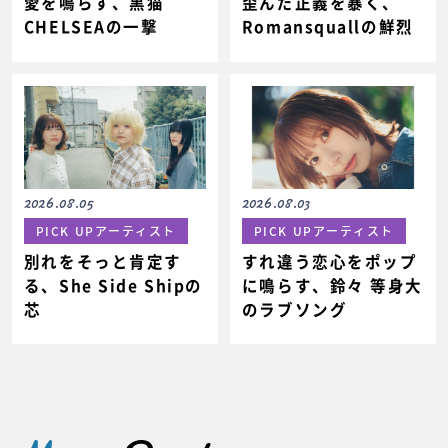
愛を鳴らす、黒猫
歪んだ正義を暴く、
CHELSEAの一撃
Romansquallの鮮烈
2026.08.03
2026.08.05
PICK UPアーティスト
PICK UPアーティスト
すれ違う恋心をポップ
別れをそっと肯定す
に鳴らす、鈴々 等身大
る、She Side Shipの
のラブソング
芯