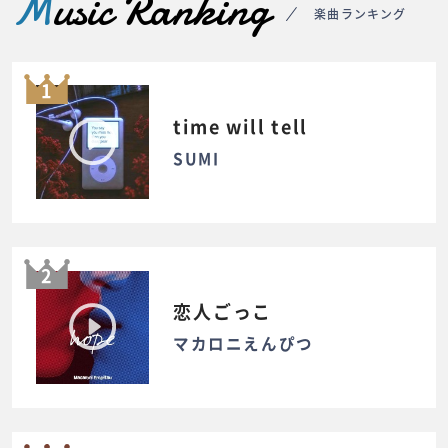
M
usic Ranking
楽曲ランキング
1
time will tell
SUMI
2
恋人ごっこ
マカロニえんぴつ