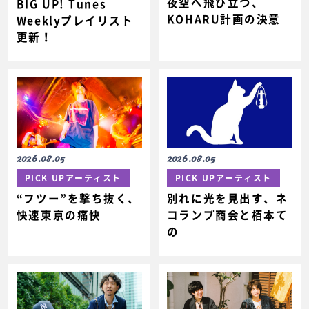
夜空へ飛び立つ、
BIG UP! Tunes
KOHARU計画の決意
Weeklyプレイリスト
更新！
2026.08.05
2026.08.05
PICK UPアーティスト
PICK UPアーティスト
“フツー”を撃ち抜く、
別れに光を見出す、ネ
快速東京の痛快
コランプ商会と栢本て
の