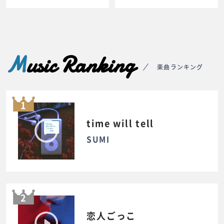
M
usic Ranking
楽曲ランキング
1
time will tell
SUMI
2
恋人ごっこ