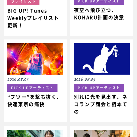
PICK UPアーティスト
プレイリスト
夜空へ飛び立つ、
BIG UP! Tunes
KOHARU計画の決意
Weeklyプレイリスト
更新！
2026.08.05
2026.08.05
PICK UPアーティスト
PICK UPアーティスト
“フツー”を撃ち抜く、
別れに光を見出す、ネ
快速東京の痛快
コランプ商会と栢本て
の