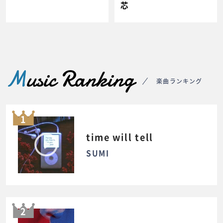
芯
M
usic Ranking
楽曲ランキング
1
time will tell
SUMI
2