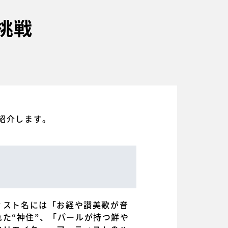
挑戦
紹介します。
ーティスト名には「お経や讃美歌が音
た“神住”、「パールが持つ鮮や