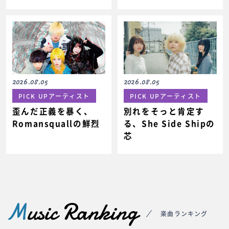
2026.08.05
2026.08.05
PICK UPアーティスト
PICK UPアーティスト
歪んだ正義を暴く、
別れをそっと肯定す
Romansquallの鮮烈
る、She Side Shipの
芯
M
usic Ranking
楽曲ランキング