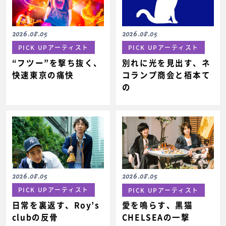
2026.08.05
2026.08.05
PICK UPアーティスト
PICK UPアーティスト
“フツー”を撃ち抜く、
別れに光を見出す、ネ
快速東京の痛快
コランプ商会と栢本て
の
2026.08.05
2026.08.05
PICK UPアーティスト
PICK UPアーティスト
日常を裏返す、Roy’s
愛を鳴らす、黒猫
clubの反骨
CHELSEAの一撃