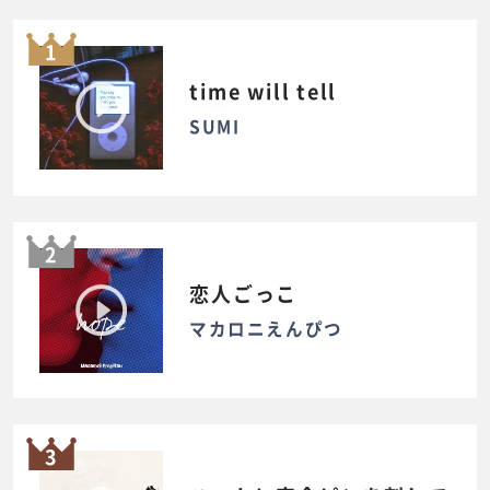
1
time will tell
SUMI
2
恋人ごっこ
マカロニえんぴつ
3