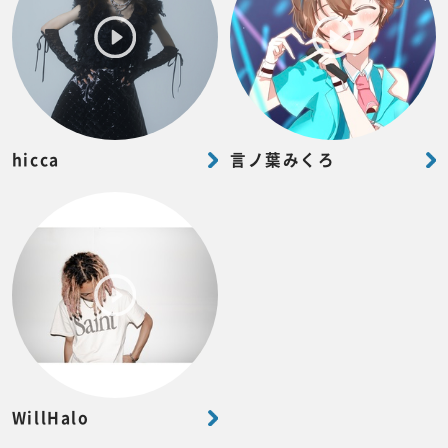
hicca
言ノ葉みくろ
WillHalo