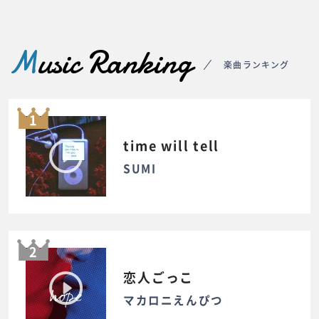
M
usic Ranking
楽曲ランキング
1
time will tell
SUMI
2
恋人ごっこ
マカロニえんぴつ