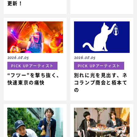
更新！
2026.08.05
2026.08.05
PICK UPアーティスト
PICK UPアーティスト
“フツー”を撃ち抜く、
別れに光を見出す、ネ
快速東京の痛快
コランプ商会と栢本て
の