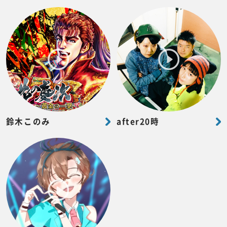
鈴木このみ
after20時