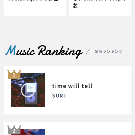
芯
M
usic Ranking
楽曲ランキング
1
time will tell
SUMI
2