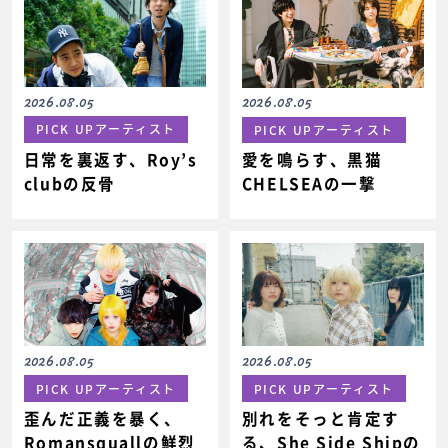
2026.08.05
2026.08.05
PICK UPアーティスト
PICK UPアーティスト
日常を裏返す、Roy’s
愛を鳴らす、黒猫
clubの反骨
CHELSEAの一撃
2026.08.05
2026.08.05
PICK UPアーティスト
PICK UPアーティスト
歪んだ正義を暴く、
別れをそっと肯定す
Romansquallの鮮烈
る、She Side Shipの