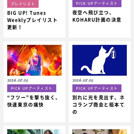
PICK UPアーティスト
プレイリスト
夜空へ飛び立つ、
BIG UP! Tunes
KOHARU計画の決意
Weeklyプレイリスト
更新！
2026.08.05
2026.08.05
PICK UPアーティスト
PICK UPアーティスト
“フツー”を撃ち抜く、
別れに光を見出す、ネ
快速東京の痛快
コランプ商会と栢本て
の