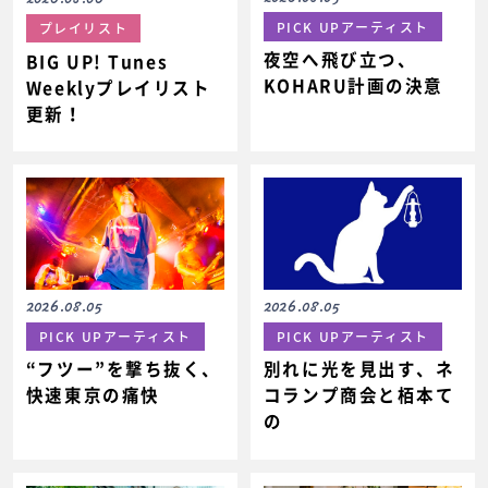
PICK UPアーティスト
プレイリスト
夜空へ飛び立つ、
BIG UP! Tunes
KOHARU計画の決意
Weeklyプレイリスト
更新！
2026.08.05
2026.08.05
PICK UPアーティスト
PICK UPアーティスト
“フツー”を撃ち抜く、
別れに光を見出す、ネ
快速東京の痛快
コランプ商会と栢本て
の