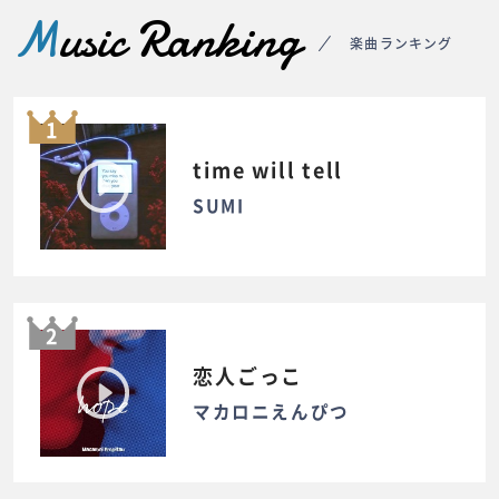
M
usic Ranking
楽曲ランキング
1
time will tell
SUMI
2
恋人ごっこ
マカロニえんぴつ