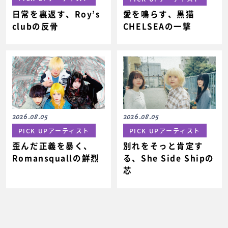
日常を裏返す、Roy’s
愛を鳴らす、黒猫
clubの反骨
CHELSEAの一撃
2026.08.05
2026.08.05
PICK UPアーティスト
PICK UPアーティスト
歪んだ正義を暴く、
別れをそっと肯定す
Romansquallの鮮烈
る、She Side Shipの
芯