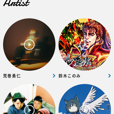
Artist
荒巻勇仁
鈴木このみ