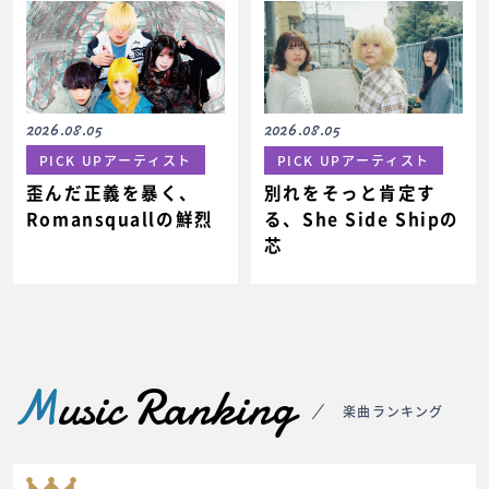
2026.08.05
2026.08.05
PICK UPアーティスト
PICK UPアーティスト
歪んだ正義を暴く、
別れをそっと肯定す
Romansquallの鮮烈
る、She Side Shipの
芯
M
usic Ranking
楽曲ランキング