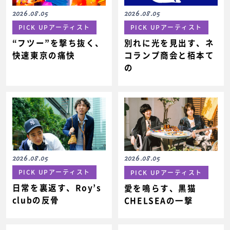
2026.08.05
2026.08.05
PICK UPアーティスト
PICK UPアーティスト
“フツー”を撃ち抜く、
別れに光を見出す、ネ
快速東京の痛快
コランプ商会と栢本て
の
2026.08.05
2026.08.05
PICK UPアーティスト
PICK UPアーティスト
日常を裏返す、Roy’s
愛を鳴らす、黒猫
clubの反骨
CHELSEAの一撃