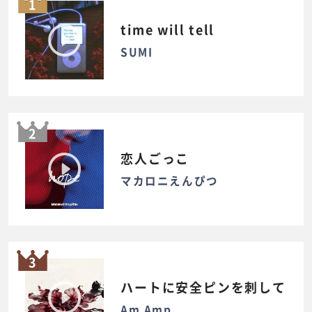
1
time will tell
SUMI
2
恋人ごっこ
マカロニえんぴつ
3
ハートに安全ピンを刺して
Am Amp