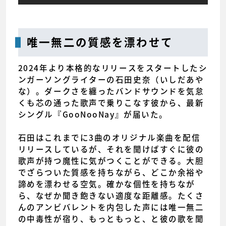
唯一無二の質感を漂わせて
2024年より本格的なリリースをスタートしたシ
ンガーソングライターの石田史奈（いしだあや
な）。ダークさを纏ったバンドサウンドを気怠
くも芯の通った歌声で乗りこなす彼から、最新
シングル『GooNooNay』が届いた。
石田はこれまでに3曲のオリジナル楽曲を配信
リリースしているが、それを聞けばすぐに彼の
歌声が持つ魔性に気がつくことができる。大胆
でざらついた質感を持ちながら、どこか余裕や
諦めを漂わせる空気。確かな個性を持ちなが
ら、なぜか聞き飽きない適度な距離感。たくさ
んのアンビバレントを内包した声には唯一無二
の中毒性が宿り、もっともっと、と彼の歌を聞