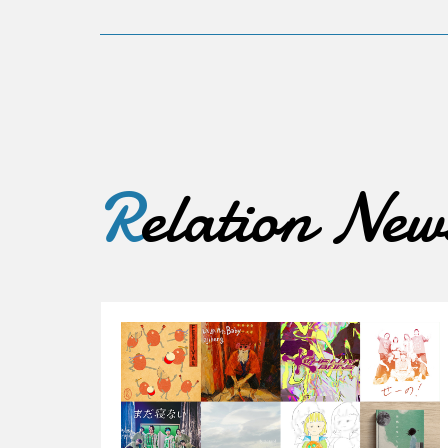
R
elation New