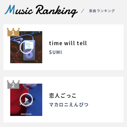
M
usic Ranking
楽曲ランキング
1
time will tell
SUMI
2
恋人ごっこ
マカロニえんぴつ