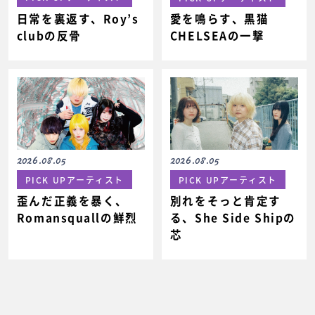
日常を裏返す、Roy’s
愛を鳴らす、黒猫
clubの反骨
CHELSEAの一撃
2026.08.05
2026.08.05
PICK UPアーティスト
PICK UPアーティスト
歪んだ正義を暴く、
別れをそっと肯定す
Romansquallの鮮烈
る、She Side Shipの
芯