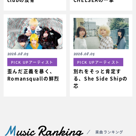
CHELSEAの一撃
2026.08.05
2026.08.05
PICK UPアーティスト
PICK UPアーティスト
歪んだ正義を暴く、
別れをそっと肯定す
Romansquallの鮮烈
る、She Side Shipの
芯
M
usic Ranking
楽曲ランキング