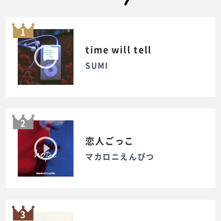
1
time will tell
SUMI
2
恋人ごっこ
マカロニえんぴつ
3