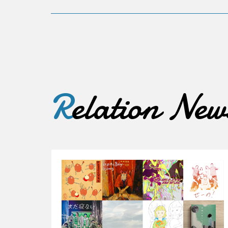
R
elation New