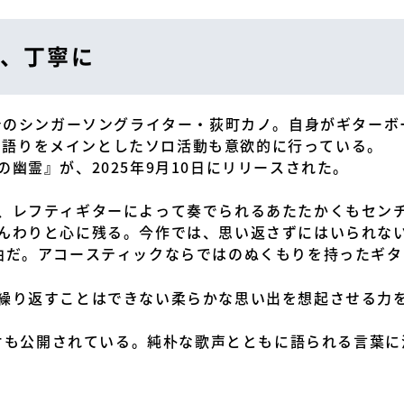
、丁寧に
出身のシンガーソングライター・荻町カノ。自身がギター
、弾き語りをメインとしたソロ活動も意欲的に行っている。
幽霊』が、2025年9月10日にリリースされた。
、レフティギターによって奏でられるあたたかくもセン
んわりと心に残る。今作では、思い返さずにはいられな
曲だ。アコースティックならではのぬくもりを持ったギ
繰り返すことはできない柔らかな思い出を想起させる力
ビデオも公開されている。純朴な歌声とともに語られる言葉