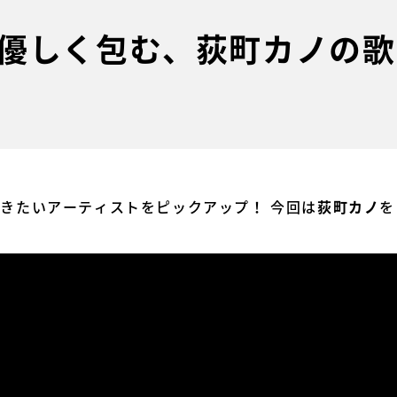
優しく包む、荻町カノの歌
今聴きたいアーティストをピックアップ！ 今回は
を
荻町カノ