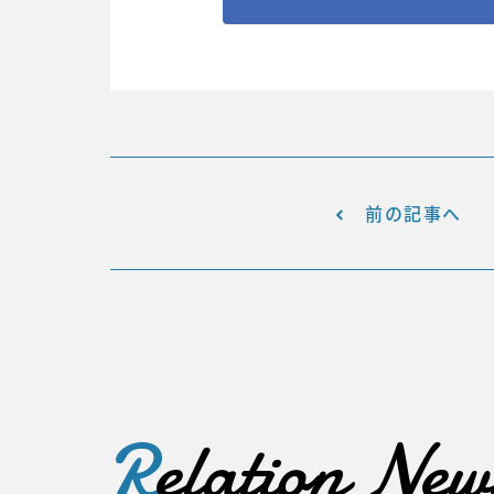
前の記事へ
R
elation New