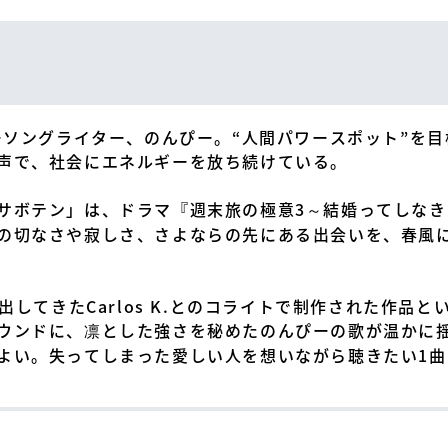
ガーソングライター、のんぴー。“人間パワースポット”を
声で、社会にエネルギーを放ち続けている。
サボテン」は、ドラマ『週末旅の極意3～結婚ってしな
の切なさや寂しさ、さよならの先にある出会いを、春風
み出してきたCarlos K.とのコライトで制作された作品
ウンドに、凛とした強さを秘めたのんぴーの歌が温かに
よい。失ってしまった愛しい人を想いながら聴きたい1曲