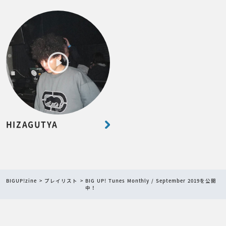
HIZAGUTYA
BIGUP!zine
プレイリスト
BIG UP! Tunes Monthly / September 2019を公開
中！