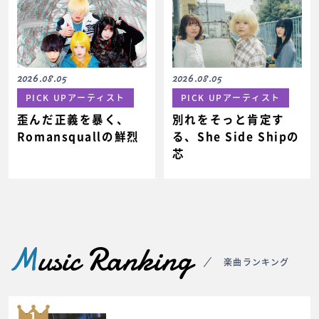
2026.08.05
2026.08.05
PICK UPアーティスト
PICK UPアーティスト
歪んだ正義を暴く、
別れをそっと肯定す
Romansquallの鮮烈
る、She Side Shipの
芯
M
usic Ranking
楽曲ランキング
1