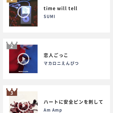
time will tell
SUMI
2
恋人ごっこ
マカロニえんぴつ
3
ハートに安全ピンを刺して
Am Amp