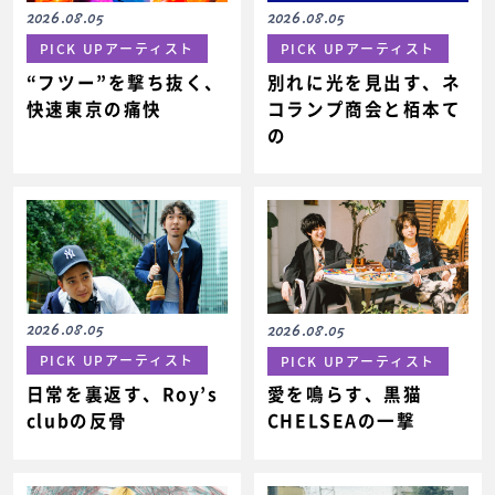
2026.08.05
2026.08.05
PICK UPアーティスト
PICK UPアーティスト
“フツー”を撃ち抜く、
別れに光を見出す、ネ
快速東京の痛快
コランプ商会と栢本て
の
2026.08.05
2026.08.05
PICK UPアーティスト
PICK UPアーティスト
日常を裏返す、Roy’s
愛を鳴らす、黒猫
clubの反骨
CHELSEAの一撃