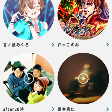
言ノ葉みくろ
鈴木このみ
after20時
荒巻勇仁