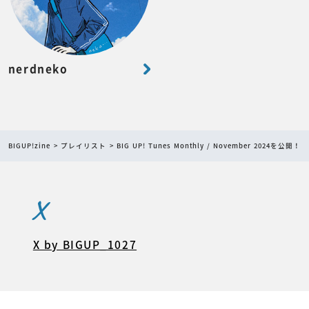
nerdneko
BIGUP!zine
プレイリスト
BIG UP! Tunes Monthly / November 2024を公開！
X
X by BIGUP_1027