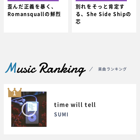
歪んだ正義を暴く、
別れをそっと肯定す
Romansquallの鮮烈
る、She Side Shipの
芯
M
usic Ranking
楽曲ランキング
1
time will tell
SUMI