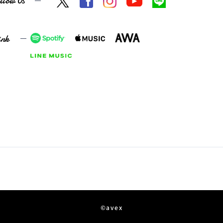
llow Us
ink
©avex