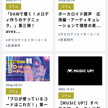
コラム
コラム
「DAWで響く！メロデ
ボーカロイド調声 応
ィ作りのテクニッ
用編 ~アーティキュレ
ク。」第三弾！
ーションで理想の表...
avex...
#ボカロクリエイターコース
#音楽制作
#ボカロクリエイターコース
#音楽制作
2024.08.07
2023.12.27
コラム
コラム
「プロが使っているコ
【MUSIC UP!】すべ
ードはこれだ！」第一