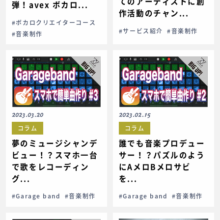
てのアーティストに創
弾！avex ボカロ...
作活動のチャン...
#ボカロクリエイターコース
#サービス紹介
#音楽制作
#音楽制作
2023.03.20
2023.02.15
コラム
コラム
夢のミュージシャンデ
誰でも音楽プロデュー
ビュー！？スマホ一台
サー！？パズルのよう
で歌をレコーディン
にAメロBメロサビ
グ...
を...
#Garage band
#音楽制作
#Garage band
#音楽制作