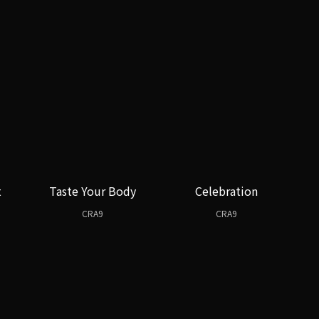
t
Taste Your Body
Celebration
CRA9
CRA9