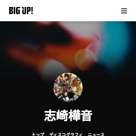
BIG UP!について
ニュース
料金プラン
サポート
ご利用の流れ
志崎樺音
よくある質問
トップ
ディスコグラフィ
ニュース