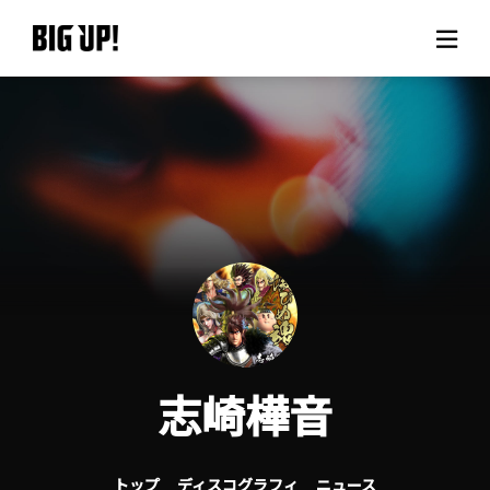
BIG UP!について
ニュース
料金プラン
サポート
ご利用の流れ
志崎樺音
よくある質問
トップ
ディスコグラフィ
ニュース