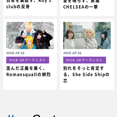
日常を裏返す、Roy’s
愛を鳴らす、黒猫
clubの反骨
CHELSEAの一撃
2026.08.05
2026.08.05
PICK UPアーティスト
PICK UPアーティスト
歪んだ正義を暴く、
別れをそっと肯定す
Romansquallの鮮烈
る、She Side Shipの
芯