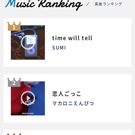
M
usic Ranking
楽曲ランキング
1
time will tell
SUMI
2
恋人ごっこ
マカロニえんぴつ