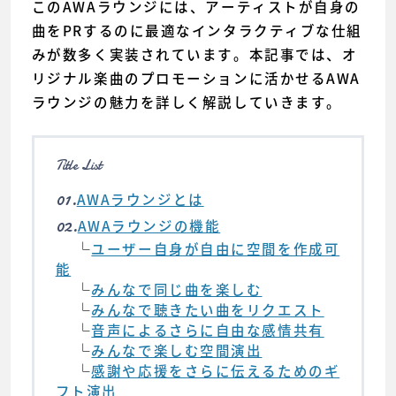
このAWAラウンジには、アーティストが自身の
曲をPRするのに最適なインタラクティブな仕組
みが数多く実装されています。本記事では、オ
リジナル楽曲のプロモーションに活かせるAWA
ラウンジの魅力を詳しく解説していきます。
Title List
01.
AWAラウンジとは
02.
AWAラウンジの機能
└
ユーザー自身が自由に空間を作成可
能
└
みんなで同じ曲を楽しむ
└
みんなで聴きたい曲をリクエスト
└
音声によるさらに自由な感情共有
└
みんなで楽しむ空間演出
└
感謝や応援をさらに伝えるためのギ
フト演出