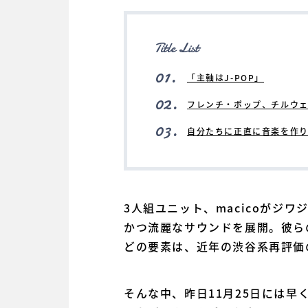
Title List
01.
「主軸はJ-POP」
02.
フレンチ・ポップ、チルウェ
03.
自分たちに正直に音楽を作
3人組ユニット、macicoがジ
かつ流麗なサウンドを展開。彼ら
どの要素は、近年の渋谷系再評価
そんな中、昨日11月25日には早