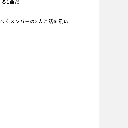
る1曲だ。
くべくメンバーの3人に話を訊い