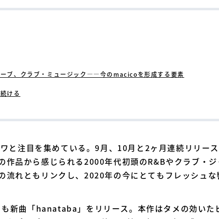
ーブ、クラブ・ミュージック――今のmacicoを形成する要素
り続ける
ワジワと注目を集めている。9月、10月と2ヶ月連続リリ
の作品から感じられる2000年代初頭のR&Bやクラブ・
の流れともリンクし、2020年の今にとてもフレッシュ
くも新曲「hanataba」をリリース。本作はタメの効い