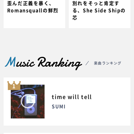
歪んだ正義を暴く、
別れをそっと肯定す
Romansquallの鮮烈
る、She Side Shipの
芯
M
usic Ranking
楽曲ランキング
1
time will tell
SUMI