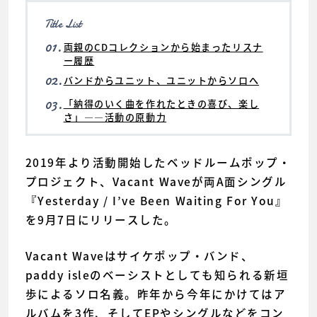
Title List
01.
両親のCDコレクションから始まったリスナ
ー履歴
02.
バンドからユニット、ユニットからソロへ
03.
「納得のいく曲を作れたときの喜び、楽し
さ」――活動の原動力
2019年より活動開始したベッドルームポップ・
プロジェクト、Vacant Waveが両A面シングル
『Yesterday / I’ve Been Waiting For You』
を9月7日にリリースした。
Vacant Waveはサイケポップ・バンド、
paddy isleのベーシストとしても知られる新垣
歩によるソロ名義。昨年から今年にかけてはア
ルバムを3作、そしてEPやシングルなどをコン