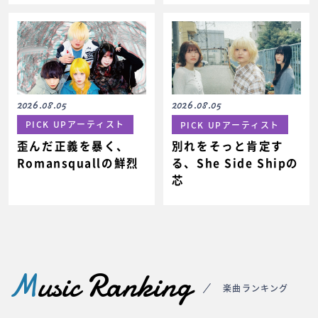
2026.08.05
2026.08.05
PICK UPアーティスト
PICK UPアーティスト
歪んだ正義を暴く、
別れをそっと肯定す
Romansquallの鮮烈
る、She Side Shipの
芯
M
usic Ranking
楽曲ランキング