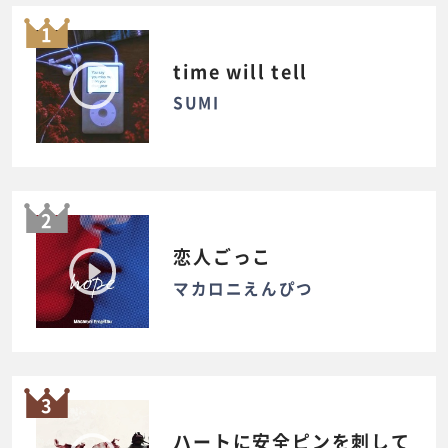
1
time will tell
SUMI
2
恋人ごっこ
マカロニえんぴつ
3
ハートに安全ピンを刺して