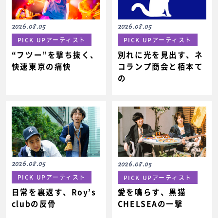
2026.08.05
2026.08.05
PICK UPアーティスト
PICK UPアーティスト
“フツー”を撃ち抜く、
別れに光を見出す、ネ
快速東京の痛快
コランプ商会と栢本て
の
2026.08.05
2026.08.05
PICK UPアーティスト
PICK UPアーティスト
日常を裏返す、Roy’s
愛を鳴らす、黒猫
clubの反骨
CHELSEAの一撃