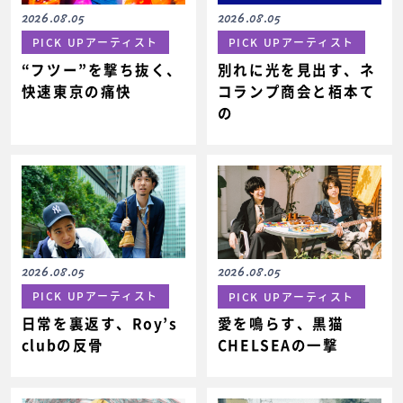
2026.08.05
2026.08.05
PICK UPアーティスト
PICK UPアーティスト
“フツー”を撃ち抜く、
別れに光を見出す、ネ
快速東京の痛快
コランプ商会と栢本て
の
2026.08.05
2026.08.05
PICK UPアーティスト
PICK UPアーティスト
日常を裏返す、Roy’s
愛を鳴らす、黒猫
clubの反骨
CHELSEAの一撃