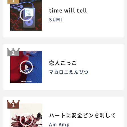
1
time will tell
SUMI
2
恋人ごっこ
マカロニえんぴつ
3
ハートに安全ピンを刺して
Am Amp