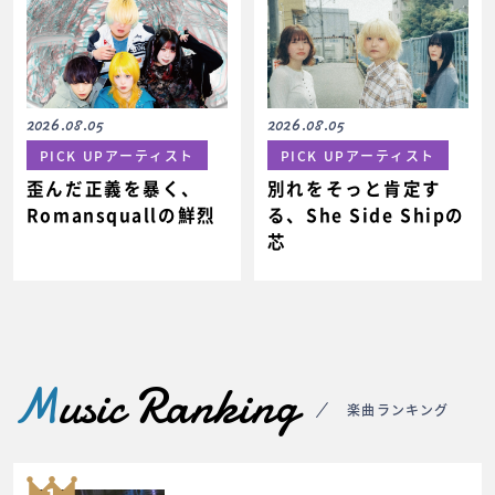
2026.08.05
2026.08.05
PICK UPアーティスト
PICK UPアーティスト
歪んだ正義を暴く、
別れをそっと肯定す
Romansquallの鮮烈
る、She Side Shipの
芯
M
usic Ranking
楽曲ランキング